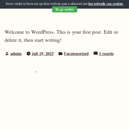
Naar
Door verder te browsen op deze website gaat u akkoord met
het gebruik van cookies
Ik ga verder
de
inhoud
springen
Welcome to WordPress. This is your first post. Edit or
delete it, then start writing!
Geplaatst
Geplaatst
op
admin
juli 19, 2023
Uncategorized
1 reactie
door
in
Hello
world!
GoldenRaand
,