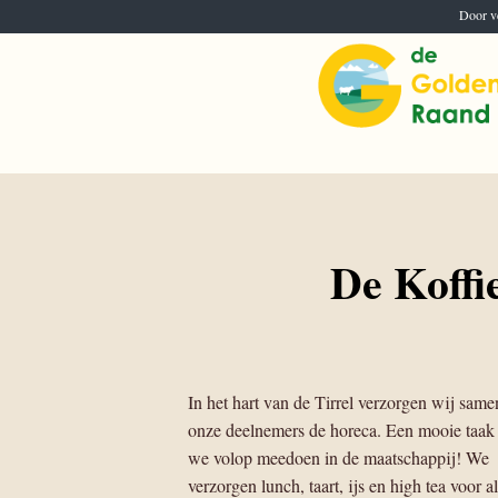
Naar
Door v
de
inhoud
springen
De Koffi
In het hart van de Tirrel verzorgen wij sam
onze deelnemers de horeca. Een mooie taak
we volop meedoen in de maatschappij! We
verzorgen lunch, taart, ijs en high tea voor al