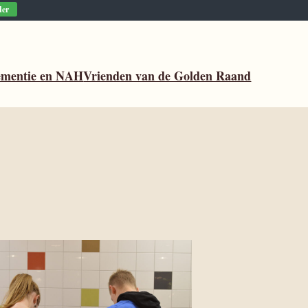
der
mentie en NAH
Vrienden van de Golden Raand