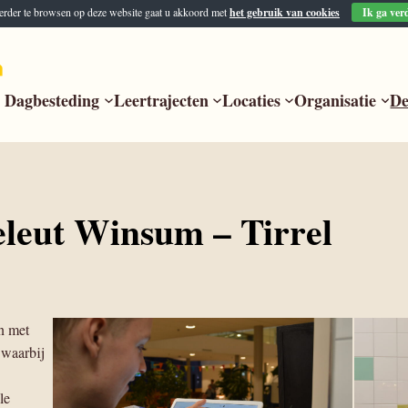
erder te browsen op deze website gaat u akkoord met
het gebruik van cookies
Ik ga ver
Dagbesteding
Leertrajecten
Locaties
Organisatie
De
eleut Winsum – Tirrel
en met
 waarbij
le