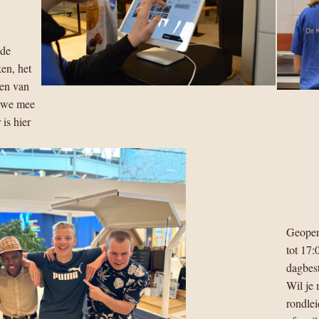
 de
en, het
ken van
n we mee
is hier
Geopen
tot 17:
dagbes
Wil je 
rondlei